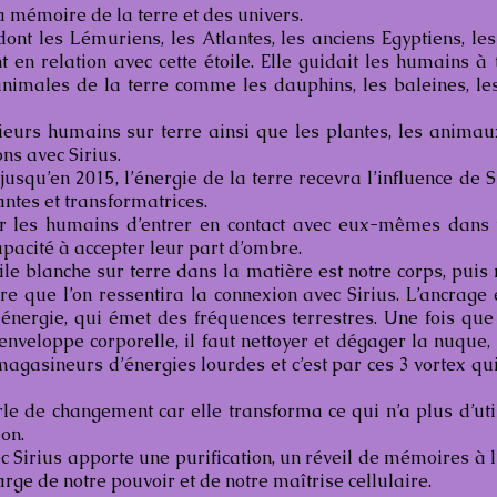
la mémoire de la terre et des univers.
ont les Lémuriens, les Atlantes, les anciens Egyptiens, les
 en relation avec cette étoile. Elle guidait les humains à 
nimales de la terre comme les dauphins, les baleines, les 
eurs humains sur terre ainsi que les plantes, les animau
ns avec Sirius.
jusqu’en 2015, l’énergie de la terre recevra l’influence de 
antes et transformatrices.
r les humains d’entrer en contact avec eux-mêmes dans t
apacité à accepter leur part d’ombre.
ile blanche sur terre dans la matière est notre corps, puis 
e que l’on ressentira la connexion avec Sirius. L’ancrage 
 énergie, qui émet des fréquences terrestres. Une fois qu
enveloppe corporelle, il faut nettoyer et dégager la nuque, 
agasineurs d’énergies lourdes et c’est par ces 3 vortex qui
rle de changement car elle transforma ce qui n’a plus d’util
on.
c Sirius apporte une purification, un réveil de mémoires à l’
rge de notre pouvoir et de notre maîtrise cellulaire.