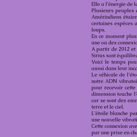
Elle a l’énergie de 
Plusieurs peuples d
Amérindiens étaient
certaines espèces a
loups.
En ce moment plusi
une ou des connexio
A partir de 2012 et 
Sirius sont équilibr
Voici le temps pou
aussi dans leur inc
Le véhicule de l’éto
notre ADN vibratoir
pour recevoir cette
dimension touche l’
car se sont des emm
terre et le ciel.
L’étoile blanche pa
une nouvelle vibrati
Cette connexion ave
par une prise en cha