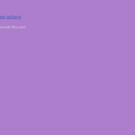
ens nature
ed with
Wix.com