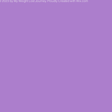
© 2023 by My Weight Lost Journey. Proudly Created with
Wix.com